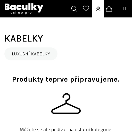
Přejít
na
obsah
Hledat
Přihlášení
Nákupní
košík
KABELKY
LUXUSNÍ KABELKY
Produkty teprve připravujeme.
Můžete se ale podívat na ostatní kategorie.