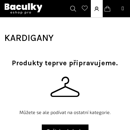
Přejít
na
obsah
Hledat
Přihlášení
Nákupní
košík
KARDIGANY
Produkty teprve připravujeme.
Můžete se ale podívat na ostatní kategorie.