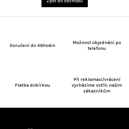
Zpět do obchodu
Možnost objednání po
Doručení do 48hodin
telefonu
Při reklamaci/vrácení
Platba dobírkou
vycházíme vstříc našim
zákazníkům
Z
á
Kontakt
p