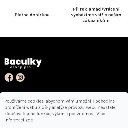
k
y
Při reklamaci/vrácení
v
Platba dobírkou
vycházíme vstříc našim
ý
zákazníkům
p
i
s
Z
u
á
Kontakt
p
a
t
í
Používáme cookies, abychom vám umožnili pohodlné
Informace pro vás
prohlížení webu a díky analýze provozu webu neustále
zlepšovali jeho funkce, výkon a použitelnost. Více
Jak nakupovat
Kontakt
informací
zde
.
Vrácení zboží