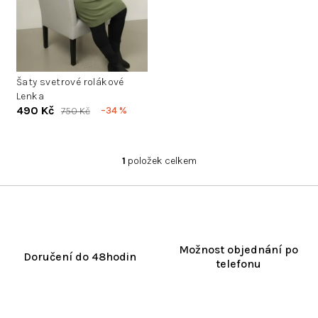
r
o
d
PLUS SIZE
u
k
Šaty svetrové rolákové
t
Lenka
ů
490 Kč
–34 %
750 Kč
1
položek celkem
O
v
l
á
d
a
Možnost objednání po
c
Doručení do 48hodin
telefonu
í
p
r
v