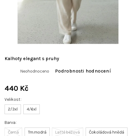
Kalhoty elegant s pruhy
Průměrné
Podrobnosti hodnocení
Neohodnoceno
hodnocení
produktu
je
440 Kč
0,0
Měrná
z
Velikost
cena:
5
hvězdiček.
2/3xl
4/6xl
Barva
Černá
Tm.modrá
Latté béžová
Čokoládová hnědá