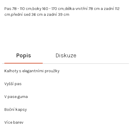
Pas 78 - 110 cm,boky 160 - 170 cm,délka vnitřní 78 cm a zadní 112
cm,přední sed 36 cm a zadní 39 cm
Popis
Diskuze
Kalhoty s elegantními proužky
Vyšší pas
V pase guma
Boční kapsy
Více barev