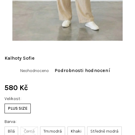
Kalhoty Sofie
Průměrné
Podrobnosti hodnocení
Neohodnoceno
hodnocení
produktu
je
580 Kč
0,0
Měrná
z
Velikost
cena:
5
hvězdiček.
PLUS SIZE
Barva
Bílá
Černá
Tm.modrá
Khaki
Středně modrá