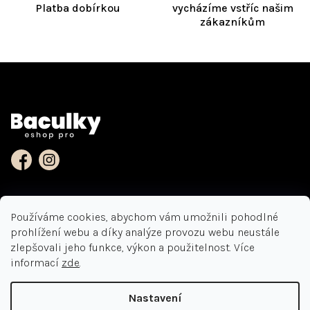
Platba dobírkou
vycházíme vstříc našim
zákazníkům
Z
á
Kontakt
p
a
t
í
Používáme cookies, abychom vám umožnili pohodlné
Informace pro vás
prohlížení webu a díky analýze provozu webu neustále
zlepšovali jeho funkce, výkon a použitelnost. Více
Jak nakupovat
Kontakt
informací
zde
.
Vrácení zboží
+420 313 033 168
+420 730 146 210
Copyright 2026
Eshop pro baculky
. Všechna práva vyhrazena.
Dodání vaší zásilky
Nastavení