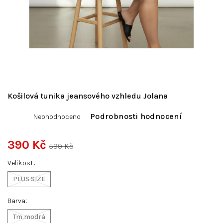
Košilová tunika jeansového vzhledu Jolana
Průměrné
Podrobnosti hodnocení
Neohodnoceno
hodnocení
produktu
je
390 Kč
599 Kč
0,0
Měrná
z
Velikost
cena:
5
hvězdiček.
PLUS SIZE
Barva
Tm.modrá