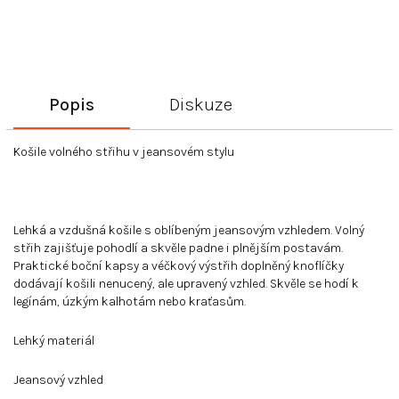
Popis
Diskuze
Košile volného střihu v jeansovém stylu
Lehká a vzdušná košile s oblíbeným jeansovým vzhledem. Volný
střih zajišťuje pohodlí a skvěle padne i plnějším postavám.
Praktické boční kapsy a véčkový výstřih doplněný knoflíčky
dodávají košili nenucený, ale upravený vzhled. Skvěle se hodí k
legínám, úzkým kalhotám nebo kraťasům.
Lehký materiál
Jeansový vzhled