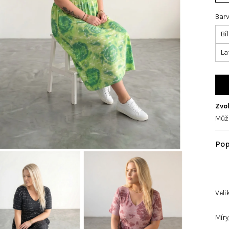
Bar
Bí
La
Zvol
Můž
Veli
Míry