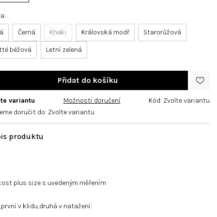
va
lá
Černá
Khaki
Královská modř
Starorůžová
tté béžová
Letní zelená
te variantu
Možnosti doručení
Kód:
Zvolte variantu
eme doručit do:
Zvolte variantu
kost
plus size s uvedeným měřením
,první v klidu,druhá v natažení: