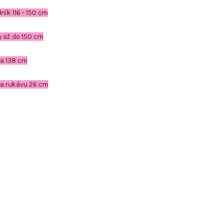
ník 116 - 150 cm
 až do 150 cm
ka 138 cm
ka rukávu 26 cm