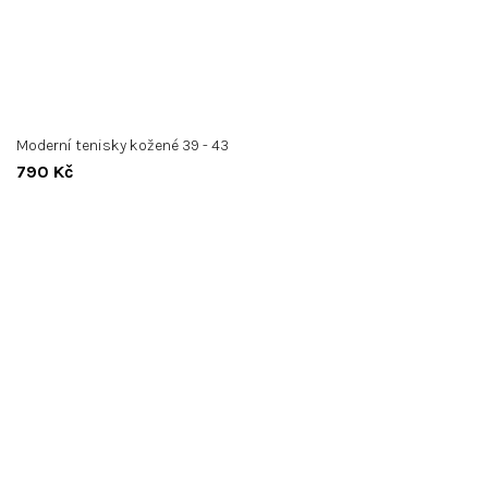
39
40
41
42
43
Moderní tenisky kožené 39 - 43
790 Kč
Doručení do 48hodin
Možnost
Z
á
Kontakt
p
a
t