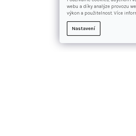
webu a díky analýze provozu we
výkon a použitelnost. Více info
Nastavení
 objednání po telefonu
Platba dobírkou
Informace pro vás
Kon
Jak nakupovat
+