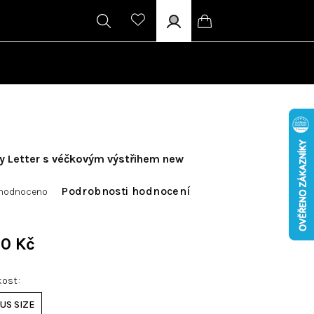
Hledat
Přihlášení
Nákupní
košík
y Letter s véčkovým výstřihem new
měrné
Podrobnosti hodnocení
hodnoceno
nocení
duktu
0 Kč
Měrná
cena:
ikost
diček.
US SIZE