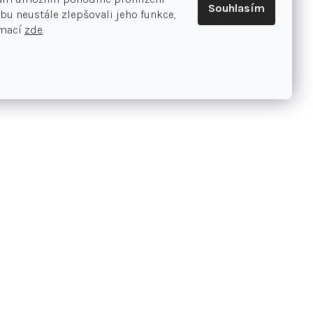
Souhlasím
bu neustále zlepšovali jeho funkce,
rmací
zde
.
Při reklamaci/vrácení vycházíme
vstříc našim zákazníkům
takt
420 313 033 168
+420 730 146 210