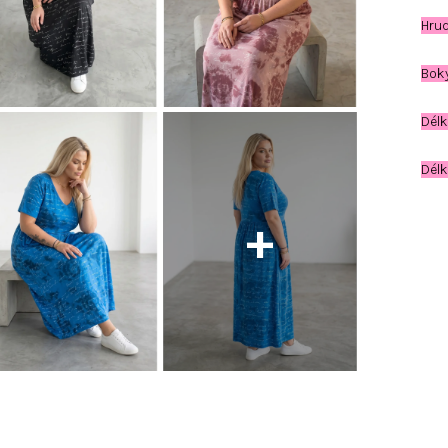
Hrud
Boky
Dél
Dél