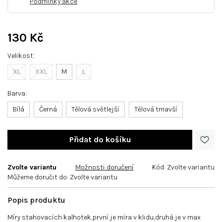
Podmínky akce
130 Kč
Měrná
Velikost
cena:
XL
XXL
M
L
Barva
Bílá
Černá
Tělová světlejší
Tělová tmavší
Zvolte variantu
Možnosti doručení
Kód:
Zvolte variantu
Můžeme doručit do:
Zvolte variantu
Míry stahovacích kalhotek,první je míra v klidu,druhá je v max