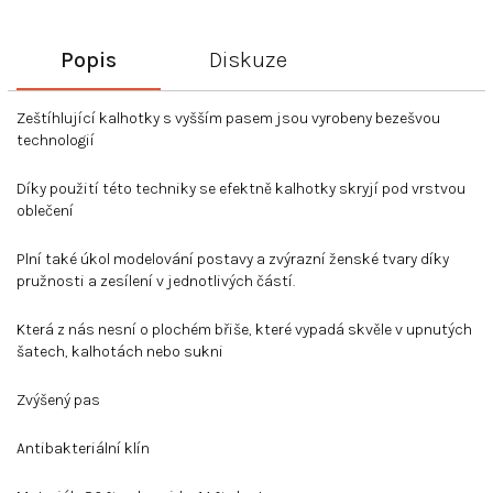
Popis
Diskuze
Zeštíhlující kalhotky s vyšším pasem jsou vyrobeny bezešvou
technologií
Díky použití této techniky se efektně kalhotky skryjí pod vrstvou
oblečení
Plní také úkol modelování postavy a zvýrazní ženské tvary díky
pružnosti a zesílení v jednotlivých částí.
Která z nás nesní o plochém břiše, které vypadá skvěle v upnutých
šatech, kalhotách nebo sukni
Zvýšený pas
Antibakteriální klín