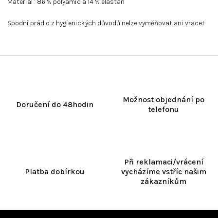
Materiál : 86 % polyamid a 14 % elastan
Spodní prádlo z hygienických důvodů nelze vyměňovat ani vracet
Možnost objednání po
Doručení do 48hodin
telefonu
Při reklamaci/vrácení
Platba dobírkou
vycházíme vstříc našim
zákazníkům
Z