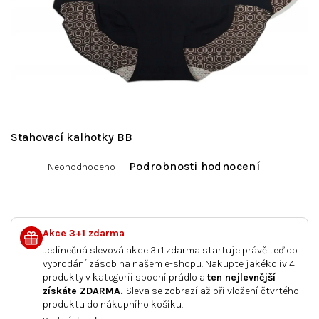
Stahovací kalhotky BB
Průměrné
Podrobnosti hodnocení
Neohodnoceno
hodnocení
produktu
je
0,0
z
Akce 3+1 zdarma
5
Jedinečná slevová akce 3+1 zdarma startuje právě teď do
hvězdiček.
vyprodání zásob na našem e-shopu. Nakupte jakékoliv 4
produkty v kategorii spodní prádlo a
ten nejlevnější
získáte ZDARMA.
Sleva se zobrazí až při vložení čtvrtého
produktu do nákupního košíku.