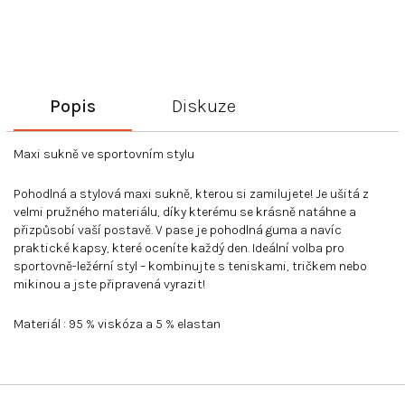
Popis
Diskuze
Maxi sukně ve sportovním stylu
Pohodlná a stylová maxi sukně, kterou si zamilujete! Je ušitá z
velmi pružného materiálu, díky kterému se krásně natáhne a
přizpůsobí vaší postavě. V pase je pohodlná guma a navíc
praktické kapsy, které oceníte každý den. Ideální volba pro
sportovně-ležérní styl – kombinujte s teniskami, tričkem nebo
mikinou a jste připravená vyrazit!
Materiál : 95 % viskóza a 5 % elastan