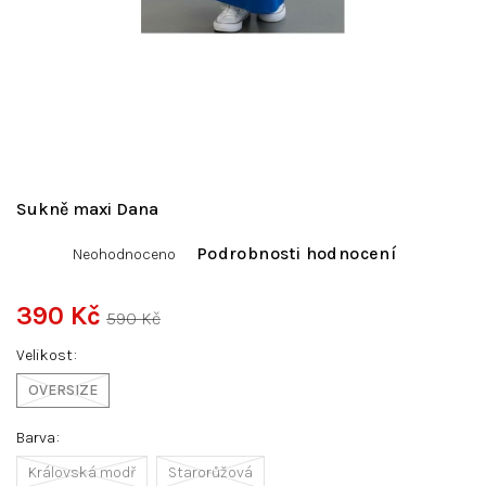
Sukně maxi Dana
Průměrné
Podrobnosti hodnocení
Neohodnoceno
hodnocení
produktu
je
390 Kč
590 Kč
0,0
Měrná
z
Velikost
cena:
5
hvězdiček.
OVERSIZE
Barva
Královská modř
Starorůžová