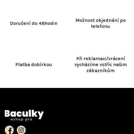
Možnost objednání po
Doručení do 48hodin
telefonu
Při reklamaci/vrácení
Platba dobírkou
vycházíme vstříc našim
zákazníkům
Z
á
Kontakt
p
a
t
í