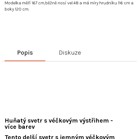
Modelka měří 167 cm,běžně nosí vel.48 a má míry hrudníku 116 cm a
boky 120 cm.
Popis
Diskuze
Huňatý svetr s véčkovým výstřihem -
více barev
Tento delší svetr s jemným
véčkovým