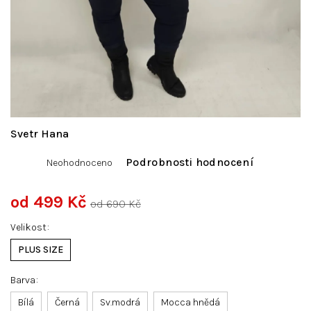
Svetr Hana
Průměrné
Podrobnosti hodnocení
Neohodnoceno
hodnocení
produktu
je
od
499 Kč
od 690 Kč
0,0
Měrná
z
Velikost
cena:
5
hvězdiček.
PLUS SIZE
Barva
Bílá
Černá
Sv.modrá
Mocca hnědá