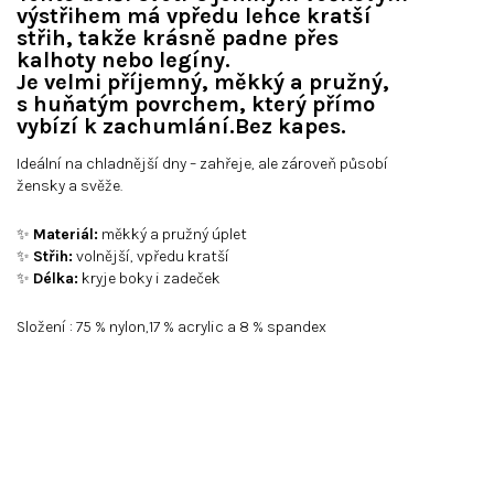
výstřihem
má vpředu lehce
kratší
střih
, takže krásně padne přes
kalhoty nebo legíny.
Je
velmi příjemný, měkký a pružný
,
s
huňatým povrchem
, který přímo
vybízí k zachumlání.Bez kapes.
Ideální na chladnější dny – zahřeje, ale zároveň působí
žensky a svěže.
✨
Materiál:
měkký a pružný úplet
✨
Střih:
volnější, vpředu kratší
✨
Délka:
kryje boky i zadeček
Složení : 75 % nylon,17 % acrylic a 8 % spandex