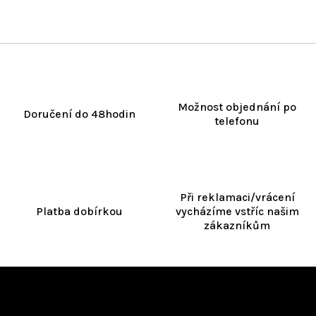
Možnost objednání po
Doručení do 48hodin
telefonu
Při reklamaci/vrácení
Platba dobírkou
vycházíme vstříc našim
zákazníkům
Z
á
Kontakt
p