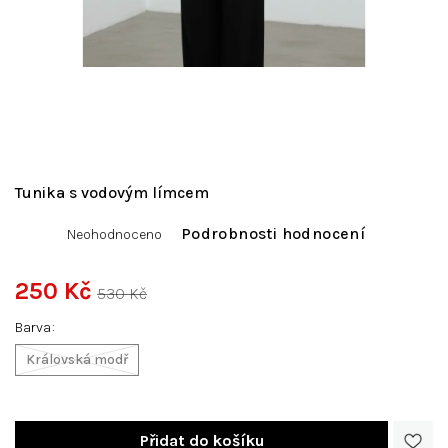
Tunika s vodovým límcem
Průměrné
Podrobnosti hodnocení
Neohodnoceno
hodnocení
produktu
je
250 Kč
530 Kč
0,0
Měrná
z
Barva
cena:
5
hvězdiček.
Královská modř