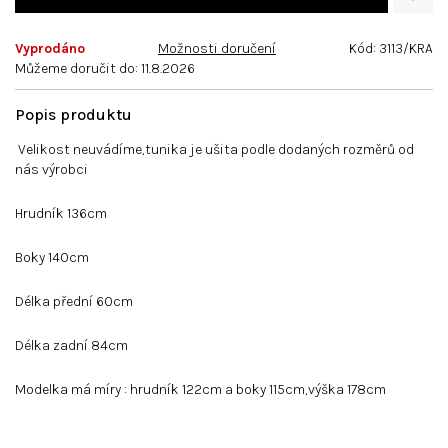
Vyprodáno
Možnosti doručení
Kód:
3113/KRA
Můžeme doručit do:
11.8.2026
Velikost neuvádíme,tunika je ušita podle dodaných rozměrů od
nás výrobci
Hrudník 136cm
Boky 140cm
Délka přední 60cm
Délka zadní 84cm
Modelka má míry : hrudník 122cm a boky 115cm,výška 178cm