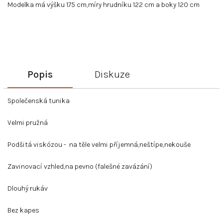
Modelka má výšku 175 cm,míry hrudníku 122 cm a boky 120 cm
Popis
Diskuze
Společenská tunika
Velmi pružná
Podšitá viskózou - na těle velmi příjemná,neštípe,nekouše
Zavinovací vzhled,na pevno (falešné zavázání)
Dlouhý rukáv
Bez kapes