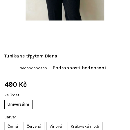
Tunika se třpytem Diana
Průměrné
Podrobnosti hodnocení
Neohodnoceno
hodnocení
produktu
je
490 Kč
0,0
Měrná
z
Velikost
cena:
5
hvězdiček.
Universální
Barva
Černá
Červená
Vínová
Královská modř